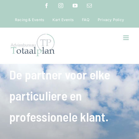
Ga
Facebook
Instagram
YouTube
E-
mail
naar
inhoud
Racing & Events
Kart Events
FAQ
Privacy Policy
De partner voor elke
particuliere en
professionele klant.