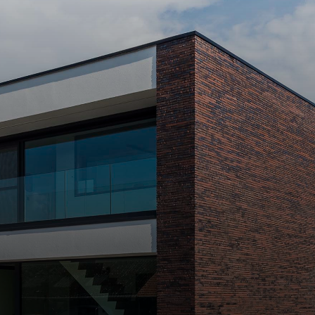
Wij werven aan!
Ontdek onze verschillende
vacatures online en solliciteer
meteen!
Naar vacatures